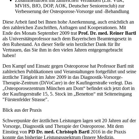
Zusammenarbeit mit zahlreichen Verbänden (z.B. VdK,
MVHS, BfO, DOP, AOK, Deutscher Seniorenclub) zur
Verbesserung der Osteoporose-Vorsorge und -Behandlung
Diese Arbeit fand bei Ihnen hohe Anerkennung, auch ersichtlich an
den zahlreichen Zuschriften, Anfragen und Kooperationen. Mit
Ende des Monats September 2009 trat
Prof. Dr. med. Reiner Bartl
als Universitätsprofessor nach dem Bayerischen Beamtengesetz in
den Ruhestand. An dieser Stelle sein herzlicher Dank für Ihr
Vertrauen, das Sie ihm in den vielen Jahren entgegengebracht
haben!
Den Kampf und Einsatz gegen Osteoporose hat Professor Bartl mit
zahlreichen Publikationen und Veranstaltungen fortgeführt und seine
ärztliche Tätigkeit im Jahre 2009 in das Diagnostik-Vorsorge-
Therapie-Zentrum (DiVoCare) in der Kaufingerstraße verlegt. Das
„Osteoporosezentrum München am Dom“ befindet sich jetzt dort in
der Kaufingerstraße 15, 5. Stock im „Benetton“ mit Seiteneingang
"Fürstenfelder Strasse".
Blick aus der Praxis
Schwerpunkte der ärztlichen Leistungen lagen seit 20 Jahren auf der
Vorsorge, Diagnostik und Therapie der Osteoporose. Mit dem
Einstieg von
PD Dr. med. Christoph Bartl
2016 in die Praxis
konnte das bisherige Leistungsspektrum (Innere Medizin,