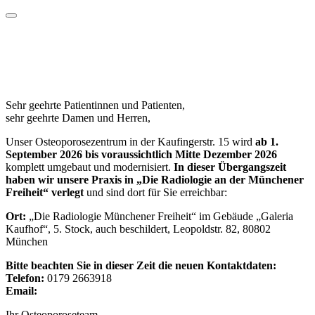
Wichtige Informationen für Terminvergabe und
Praxisbesuch
Sehr geehrte Patientinnen und Patienten,
sehr geehrte Damen und Herren,
Unser Osteoporosezentrum in der Kaufingerstr. 15 wird
ab 1.
September 2026 bis voraussichtlich Mitte Dezember 2026
komplett umgebaut und modernisiert.
In dieser Übergangszeit
haben wir unsere Praxis in „Die Radiologie an der Münchener
Freiheit“ verlegt
und sind dort für Sie erreichbar:
Ort:
„Die Radiologie Münchener Freiheit“ im Gebäude „Galeria
Kaufhof“, 5. Stock, auch beschildert, Leopoldstr. 82, 80802
München
Bitte beachten Sie in dieser Zeit die neuen Kontaktdaten:
Telefon:
0179 2663918
Email:
info@osteoporose-bartl.de
Ihr Osteoporoseteam