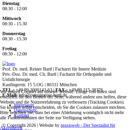
Dienstag
08:30 - 12:00
Mittwoch
08:30 - 15.30
Donnerstag
08:30 - 15.30
Freitag
08:30 - 12:00
Prof. Dr. med. Reiner Bartl | Facharzt für Innere Medizin
Priv.-Doz. Dr. med. Ch. Bartl | Facharzt für Orthopädie und
Unfallchirurgie
Kaufingerstr. 15 5.OG | 80331 München
TEL.:
+49 89 2000143-63 |
FAX.:
+49 89 215-38376
Wir nutzen Cookies auf unserer Website. Einige von ihnen sind
E-Mail:
info@osteoporose-bartl.de
essenziell für den Betrieb der Seite, während andere uns helfen, diese
Website und die Nutzererfahrung zu verbessern (Tracking Cookies).
Impressum
Sie können selbst entscheiden, ob Sie die Cookies zulassen möchten.
Datenschutz
Bitte beachten Sie, dass bei einer Ablehnung womöglich nicht mehr
Kontakt
alle Funktionalitäten der Seite zur Verfügung stehen.
© Copyright 2026 | Website by
praxisweb - Der Spezialist für
Akzeptieren