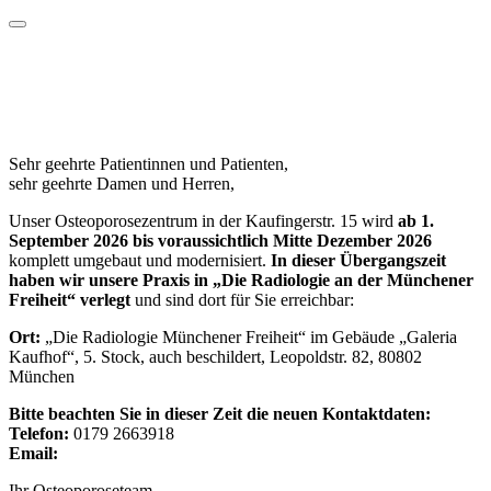
Wichtige Informationen für Terminvergabe und
Praxisbesuch
Sehr geehrte Patientinnen und Patienten,
sehr geehrte Damen und Herren,
Unser Osteoporosezentrum in der Kaufingerstr. 15 wird
ab 1.
September 2026 bis voraussichtlich Mitte Dezember 2026
komplett umgebaut und modernisiert.
In dieser Übergangszeit
haben wir unsere Praxis in „Die Radiologie an der Münchener
Freiheit“ verlegt
und sind dort für Sie erreichbar:
Ort:
„Die Radiologie Münchener Freiheit“ im Gebäude „Galeria
Kaufhof“, 5. Stock, auch beschildert, Leopoldstr. 82, 80802
München
Bitte beachten Sie in dieser Zeit die neuen Kontaktdaten:
Telefon:
0179 2663918
Email:
info@osteoporose-bartl.de
Ihr Osteoporoseteam