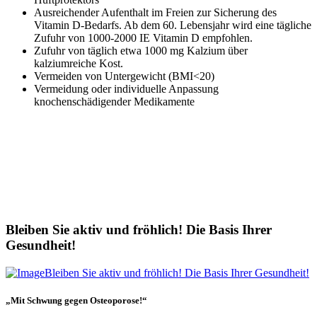
Ausreichender Aufenthalt im Freien zur Sicherung des
Vitamin D-Bedarfs. Ab dem 60. Lebensjahr wird eine tägliche
Zufuhr von 1000-2000 IE Vitamin D empfohlen.
Zufuhr von täglich etwa 1000 mg Kalzium über
kalziumreiche Kost.
Vermeiden von Untergewicht (BMI<20)
Vermeidung oder individuelle Anpassung
knochenschädigender Medikamente
Folgende 4 Ratschläge sind die Basis für gesunden Knochen:
Don't smoke!
Be active!
Eat well!
Take Vitamin D
Bleiben Sie aktiv und fröhlich! Die Basis Ihrer
Gesundheit!
Bleiben Sie aktiv und fröhlich! Die Basis Ihrer Gesundheit!
„Mit Schwung gegen Osteoporose!“