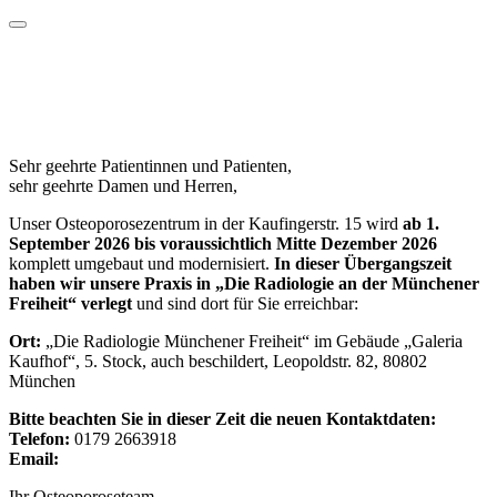
Wichtige Informationen für Terminvergabe und
Praxisbesuch
Sehr geehrte Patientinnen und Patienten,
sehr geehrte Damen und Herren,
Unser Osteoporosezentrum in der Kaufingerstr. 15 wird
ab 1.
September 2026 bis voraussichtlich Mitte Dezember 2026
komplett umgebaut und modernisiert.
In dieser Übergangszeit
haben wir unsere Praxis in „Die Radiologie an der Münchener
Freiheit“ verlegt
und sind dort für Sie erreichbar:
Ort:
„Die Radiologie Münchener Freiheit“ im Gebäude „Galeria
Kaufhof“, 5. Stock, auch beschildert, Leopoldstr. 82, 80802
München
Bitte beachten Sie in dieser Zeit die neuen Kontaktdaten:
Telefon:
0179 2663918
Email:
info@osteoporose-bartl.de
Ihr Osteoporoseteam